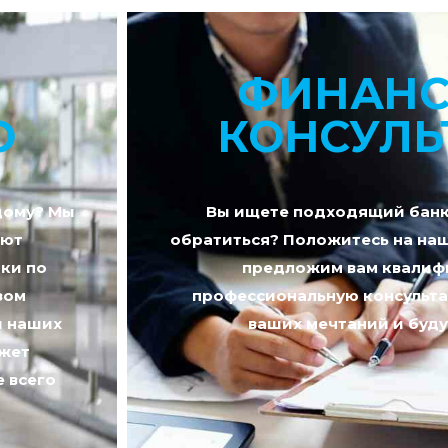
ФИНАНС
О
КОНСУЛЬ
 дому? Мы
Вы ищете подходящий банк и
еют
обратиться? Положитесь на на
ки по
предложим вам квалиф
зом
профессиональную консульт
и наших
ваших мечтаний и буду
ожет
е всего