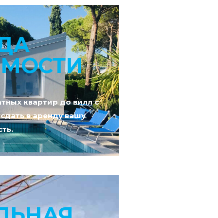
ДА
МОСТИ
тных квартир до вилл с
сдать в аренду вашу
ть.
ЛЬНАЯ