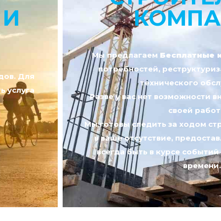
 И
КОМПА
Мы предлагаем
Бесплатные 
потребностей, реструктуриз
дов. Для
технического обс
ь услуга
Разве у вас нет возможности в
своей рабо
Мы готовы следить за ходом ст
в ваше отсутствие, предоста
всегда быть в курсе событий
времени.