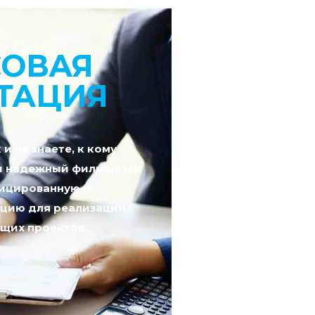
ОВАЯ
ТАЦИЯ
 не знаете, к кому
ш надежный филиал! Мы
ицированную и
ацию для реализации
щих проектов.