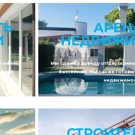
ТЬ
АРЕН
И
НЕДВИЖИ
я им мы
Мы сдаем в аренду от двухкомна
вашей
бассейном. Мы также готовы 
недвижимос
СТРОИТЕ