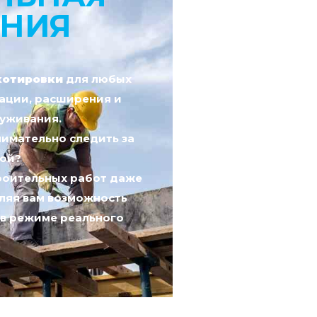
НИЯ
котировки
для любых
ации, расширения и
луживания.
нимательно следить за
той?
роительных работ даже
вляя вам возможность
 в режиме реального