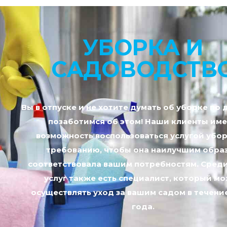
УБОРКА И
САДОВОДСТВ
Вы в отпуске и не хотите думать об уборке по
позаботимся об этом! Наши клиенты им
возможность воспользоваться услугой убор
требованию, чтобы она наилучшим обра
соответствовала вашим потребностям. Сред
услуг также есть специалист, который м
осуществлять уход за вашим садом в течени
года.