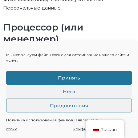
Персональные данные.
Процессор (или
менеджер)
Мы используем файлы cookie для оптимизации нашего сайта и
Физическое лицо, юридическое лицо,
услуг.
государственная администрация и любая другая
организация, которая обрабатывает персональные
Принять
данные по поручению Контролера, как указано в
настоящей политике конфиденциальности.
Нега
Предпочтения
Контролер (или
держатель) данных
Политика использования файлов
Заявление о
cookie
конфиденциальности
Russian
Физическое или юридическое лицо, орган