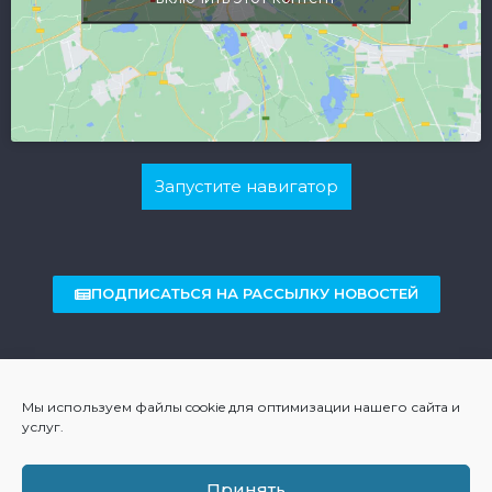
Запустите навигатор
ПОДПИСАТЬСЯ НА РАССЫЛКУ НОВОСТЕЙ
2021 © Copyright - Все права защищены. Cestari Eleonora C.F.
CSTLNR91S68A059P - P.IVA 01576770299 RO-425396
Мы используем файлы cookie для оптимизации нашего сайта и
услуг.
-...
КОНФИДЕНЦИАЛЬНОСТЬ И ФАЙЛЫ COOKIE
Принять