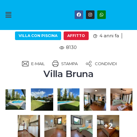
4 anni fa
VILLA CON PISCINA
AFFITTO
8130
E-MAIL
STAMPA
CONDIVIDI
Villa Bruna
+2